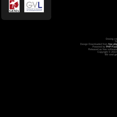
Desing cr
T
Design Downloaded from
free ph
Powered by
PHP-Fusi
Released as free software
Copyright © 2013
Wir sind g