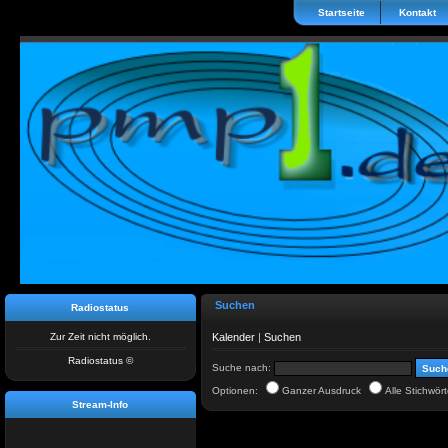
Startseite
Kontakt
Suchen
Radiostatus
Zur Zeit nicht möglich.
Kalender
|
Suchen
Radiostatus ©
Suche nach:
Optionen:
Ganzer Ausdruck
Alle Stichwört
Stream-Info