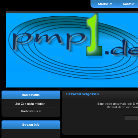
Startseite
Kontakt
Passwort vergessen
Radiostatus
Zur Zeit nicht möglich.
Bitte trage unterhalb die E-M
Dir wird dann ein ne
Radiostatus ©
Stream-Info