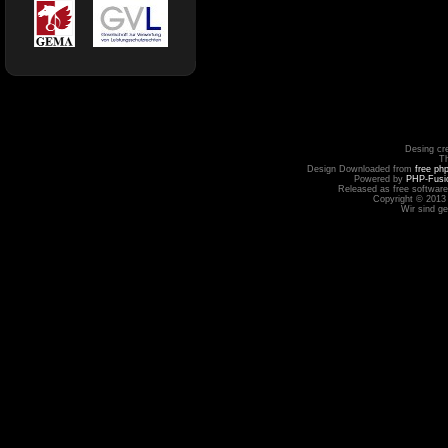
Desing cr
T
Design Downloaded from
free ph
Powered by
PHP-Fusi
Released as free software
Copyright © 2013
Wir sind g