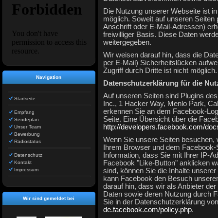
Die Nutzung unserer Webseite ist 
möglich. Soweit auf unseren Seite
Anschrift oder E-Mail-Adressen) erho
freiwilliger Basis. Diese Daten wer
weitergegeben.
Wir weisen darauf hin, dass die Dat
per E-Mail) Sicherheitslücken aufw
Zugriff durch Dritte ist nicht möglich.
Navigation
Datenschutzerklärung für die Nu
Auf unseren Seiten sind Plugins de
Startseite
Inc., 1 Hacker Way, Menlo Park, Cal
erkennen Sie an dem Facebook-Logo 
Empfang
Seite. Eine Übersicht über die Faceb
Sendeplan
http://developers.facebook.com/docs
Unser Team
Bewerbung
Wenn Sie unsere Seiten besuchen, w
Radiostatus
Ihrem Browser und dem Facebook-Ser
Information, dass Sie mit Ihrer IP-
Datenschutz
Facebook "Like-Button" anklicken w
Kontakt
Impressum
sind, können Sie die Inhalte unsere
kann Facebook den Besuch unserer 
darauf hin, dass wir als Anbieter de
Daten sowie deren Nutzung durch Fa
Wir sind gemeldet bei
Sie in der Datenschutzerklärung vo
de.facebook.com/policy.php
.