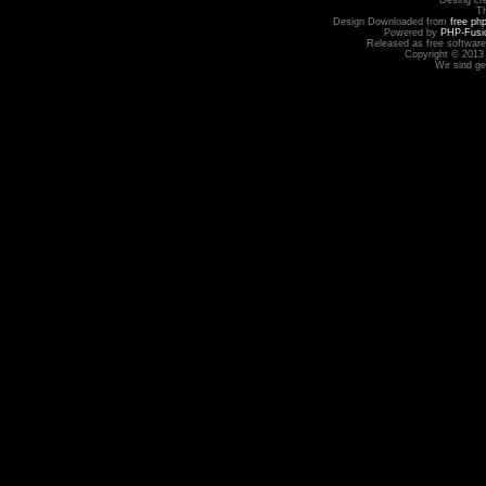
Desing cr
T
Design Downloaded from
free ph
Powered by
PHP-Fusi
Released as free software
Copyright © 2013
Wir sind g