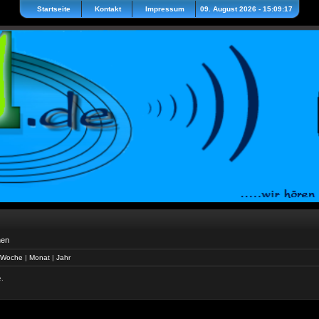
Startseite
Kontakt
Impressum
09. August 2026 - 15:09:17
hen
Woche
|
Monat
|
Jahr
e.