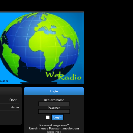
Login
Über...
Benutzername
Heute
Passwort
Passwort vergessen?
Um ein neues Passwort anzufordern
klicke hier
.