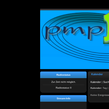
Kalender
Radiostatus
Zur Zeit nicht möglich.
Kalender
|
Suc
Radiostatus ©
Kalender:
Tag
|
Keine Ereigniss
Stream-Info