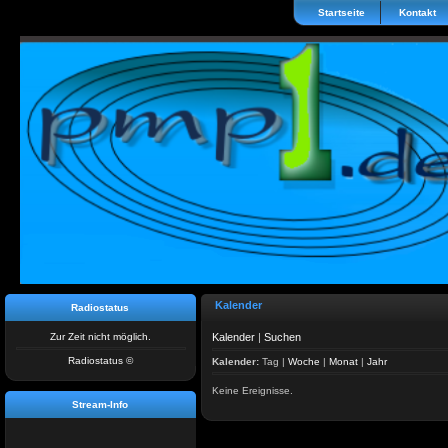
Startseite
Kontakt
Kalender
Radiostatus
Zur Zeit nicht möglich.
Kalender
|
Suchen
Radiostatus ©
Kalender:
Tag
|
Woche
|
Monat
|
Jahr
Keine Ereignisse.
Stream-Info