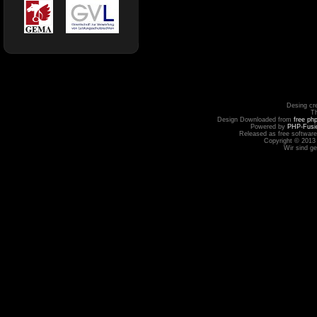
Desing cr
T
Design Downloaded from
free ph
Powered by
PHP-Fusi
Released as free software
Copyright © 2013
Wir sind g