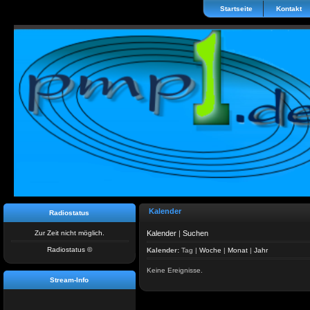
Startseite
Kontakt
Kalender
Radiostatus
Zur Zeit nicht möglich.
Kalender
|
Suchen
Radiostatus ©
Kalender:
Tag
|
Woche
|
Monat
|
Jahr
Keine Ereignisse.
Stream-Info