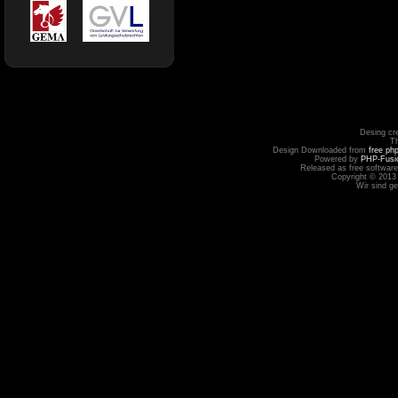
Desing cr
T
Design Downloaded from
free ph
Powered by
PHP-Fusi
Released as free software
Copyright © 2013
Wir sind g