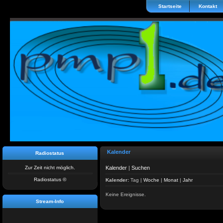
Startseite
Kontakt
Kalender
Radiostatus
Zur Zeit nicht möglich.
Kalender
|
Suchen
Radiostatus ©
Kalender:
Tag
|
Woche
|
Monat
|
Jahr
Keine Ereignisse.
Stream-Info