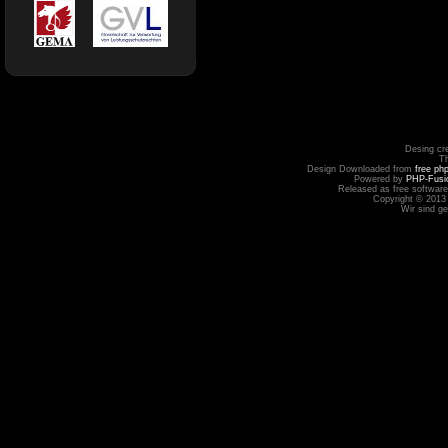
Desing cr
T
Design Downloaded from
free ph
Powered by
PHP-Fusi
Released as free software
Copyright © 2013
Wir sind g