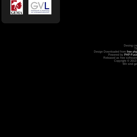
Desing cr
T
Design Downloaded from
free ph
Powered by
PHP-Fusi
Released as free software
Copyright © 2013
Wir sind g