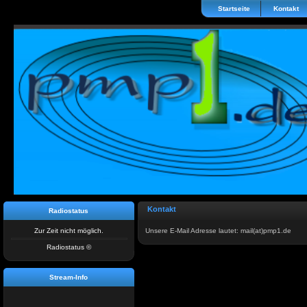
Startseite
Kontakt
Kontakt
Radiostatus
Zur Zeit nicht möglich.
Unsere E-Mail Adresse lautet: mail(at)pmp1.de
Radiostatus ©
Stream-Info