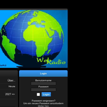
Login
Über...
Benutzername
Heute
Passwort
2027 >>
Passwort vergessen?
Um ein neues Passwort anzufordern
klicke hier
.