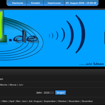
Startseite
Kontakt
Impressum
09. August 2026 - 15:08:48
hen
Woche
|
Monat
|
Jahr
Jahr:
r
|
März
|
April
|
Mai
|
Juni
|
Juli
|
August
|
September
|
Oktober
|
November
|
Dezember