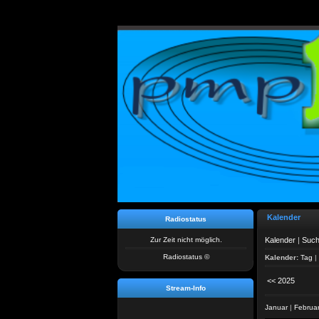
Kalender
Radiostatus
Zur Zeit nicht möglich.
Kalender
|
Suc
Radiostatus ©
Kalender:
Tag
|
<< 2025
Stream-Info
Januar
|
Februa