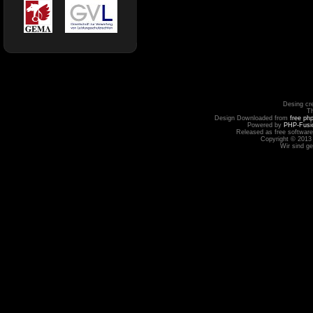
Desing cr
T
Design Downloaded from
free ph
Powered by
PHP-Fusi
Released as free software
Copyright © 2013
Wir sind g