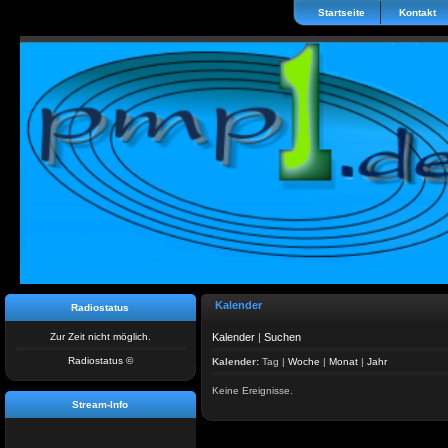
Startseite
Kontakt
Kalender
Radiostatus
Zur Zeit nicht möglich.
Kalender
|
Suchen
Radiostatus ©
Kalender:
Tag
|
Woche
|
Monat
|
Jahr
Keine Ereignisse.
Stream-Info