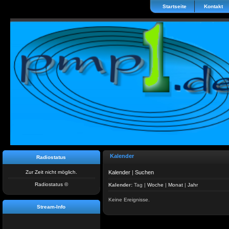
Startseite
Kontakt
Kalender
Radiostatus
Zur Zeit nicht möglich.
Kalender
|
Suchen
Radiostatus ©
Kalender:
Tag
|
Woche
|
Monat
|
Jahr
Keine Ereignisse.
Stream-Info