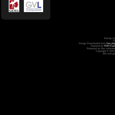
Desing cr
T
Design Downloaded from
free ph
Powered by
PHP-Fusi
Released as free software
Copyright © 2013
Wir sind g