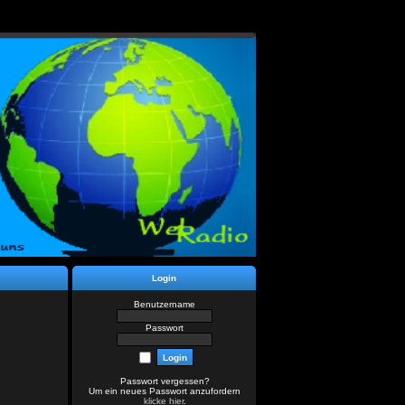
Login
Benutzername
Passwort
Passwort vergessen?
Um ein neues Passwort anzufordern
klicke hier
.