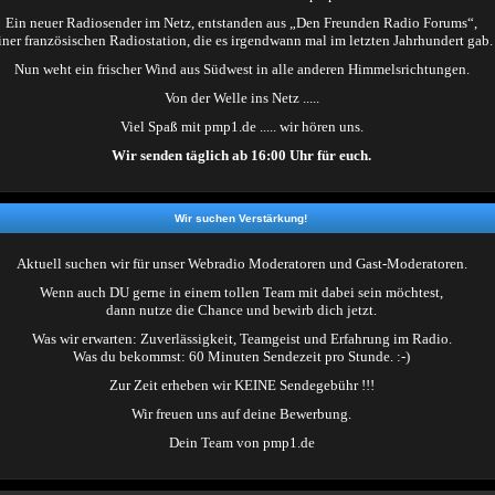
Ein neuer Radiosender im Netz, entstanden aus „Den Freunden Radio Forums“,
iner französischen Radiostation, die es irgendwann mal im letzten Jahrhundert gab.
Nun weht ein frischer Wind aus Südwest in alle anderen Himmelsrichtungen.
Von der Welle ins Netz .....
Viel Spaß mit pmp1.de ..... wir hören uns.
Wir senden täglich ab 16:00 Uhr für euch.
Wir suchen Verstärkung!
Aktuell suchen wir für unser Webradio Moderatoren und Gast-Moderatoren.
Wenn auch DU gerne in einem tollen Team mit dabei sein möchtest,
dann nutze die Chance und bewirb dich jetzt.
Was wir erwarten: Zuverlässigkeit, Teamgeist und Erfahrung im Radio.
Was du bekommst: 60 Minuten Sendezeit pro Stunde. :-)
Zur Zeit erheben wir KEINE Sendegebühr !!!
Wir freuen uns auf deine Bewerbung.
Dein Team von pmp1.de