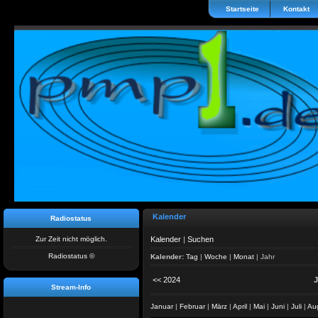
Startseite
Kontakt
Kalender
Radiostatus
Zur Zeit nicht möglich.
Kalender
|
Suchen
Radiostatus ©
Kalender:
Tag
|
Woche
|
Monat
|
Jahr
<< 2024
J
Stream-Info
Januar
|
Februar
|
März
|
April
|
Mai
|
Juni
|
Juli
|
Au