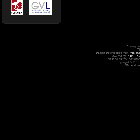
Desing cr
T
Design Downloaded from
free ph
Powered by
PHP-Fusi
Released as free software
Copyright © 2013
Wir sind g