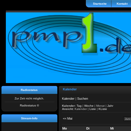
Startseite
Kontakt
Kalender
Radiostatus
Zur Zeit nicht möglich.
Kalender
|
Suchen
Radiostatus ©
Kalender:
Tag
|
Woche
|
Monat
|
Jahr
Ansicht:
Kalender
|
Liste
|
KListe
Stream-Info
<< Mai
Mo
Di
Mi