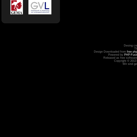
Desing cr
T
Design Downloaded from
free ph
Powered by
PHP-Fusi
Released as free software
Copyright © 2013
Wir sind g