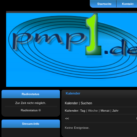
Startseite
Kontakt
Kalender
Radiostatus
Zur Zeit nicht möglich.
Kalender
|
Suchen
Radiostatus ©
Kalender:
Tag
|
Woche
|
Monat
|
Jahr
<<
Stream-Info
Keine Ereignisse.