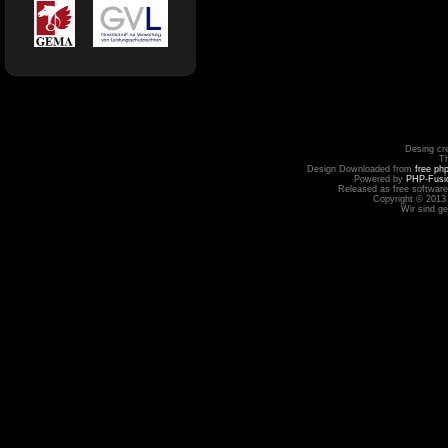
Desing cr
T
Design Downloaded from
free ph
Powered by
PHP-Fusi
Released as free software
Copyright © 2013
Wir sind g